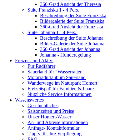
360-Grad Ansicht der Theresia
Suite Franziska 1 - 4 Pers.
Beschreibung der Suite Franziska
Bildergalerie der Suite Franziska
360-Grad Ansicht der Franziska
Suite Johanna 1 - 4 Pers.
Beschreibung der Suite Johanna
Bilder-Galerie der Suite Johanna
360-Grad Ansicht der Johanna
Johanna - Hunderegelung
Freizeit- und Aktiv
Für Radfahrer
Sauerland für "Wasserratten"
Motorradurlaub im Sauerland
Wanderwege im Naturpark Homert
Freizeitspaß für Familien & Paare
Nützliche Service Informationen
Wissenswertes
Geschichtliches
Saisonzeiten und Preise
Unser Homert-Wasser
An- und Abreiseinformationen
Anfrage- Kontaktformular
Tipp´s für Ihre Verpflegung
FAQ