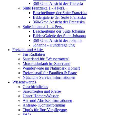
360-Grad Ansicht der Theresia
Suite Franziska 1 - 4 Pers.
Beschreibung der Suite Franziska
Bildergalerie der Suite Franziska
360-Grad Ansicht der Franziska
Suite Johanna 1 - 4 Pers.
Beschreibung der Suite Johanna
Bilder-Galerie der Suite Johanna
360-Grad Ansicht der Johanna
Johanna - Hunderegelung
Freizeit- und Aktiv
Für Radfahrer
Sauerland für "Wasserratten"
Motorradurlaub im Sauerland
Wanderwege im Naturpark Homert
Freizeitspaß für Familien & Paare
Nützliche Service Informationen
Wissenswertes
Geschichtliches
Saisonzeiten und Preise
Unser Homert-Wasser
An- und Abreiseinformationen
Anfrage- Kontaktformular
Tipp´s für Ihre Verpflegung
FAQ